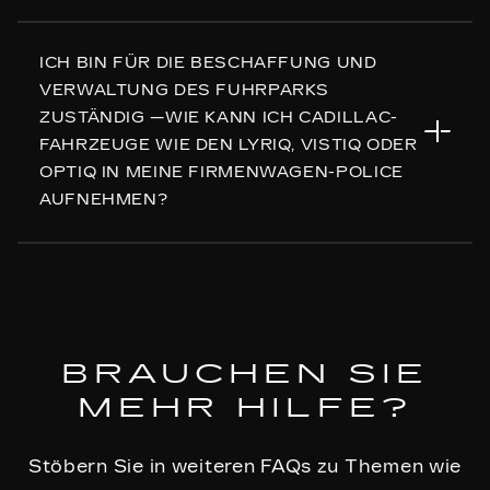
Konfigurations-URL über das
Kontaktformular
mit.
Ja, wir haben hervorragende Bankpartner
ICH BIN FÜR DIE BESCHAFFUNG UND
ausgewählt, um den Finanzierungsbedarf unserer
VERWALTUNG DES FUHRPARKS
Geschäftskunden zu decken. Wenn Sie jedoch mit
ZUSTÄNDIG —WIE KANN ICH CADILLAC-
einem anderen Bankpartner zusammenarbeiten
FAHRZEUGE WIE DEN LYRIQ, VISTIQ ODER
möchten, setzen Sie sich bitte mit unserem
Team
in
OPTIQ IN MEINE FIRMENWAGEN-POLICE
Verbindung.
AUFNEHMEN?
Unser Fleet Sales Team steht Ihnen gerne zur
Verfügung, um Ihnen unsere innovativen Cadillac
Fleet Lösungen zu präsentieren und eine
Zusammenarbeit zu besprechen. Bitte setzen Sie
BRAUCHEN SIE
sich mit unserem
Team
in Verbindung.
MEHR HILFE?
Stöbern Sie in weiteren FAQs zu Themen wie