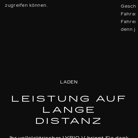
zugreifen können.
Geschw
Fahras
Fahrerl
denn je
LADEN
LEISTUNG AUF
LANGE
DISTANZ