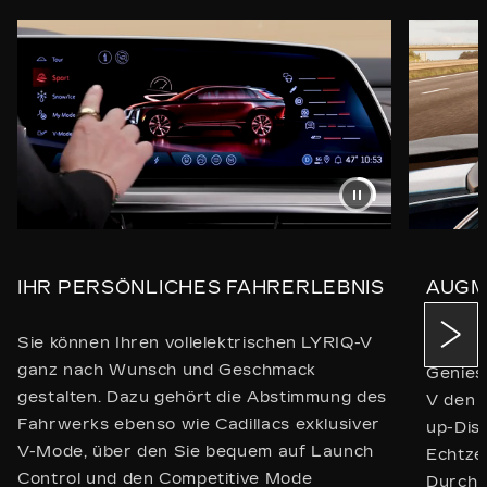
IHR PERSÖNLICHES FAHRERLEBNIS
AUGM
UP-DI
Sie können Ihren vollelektrischen LYRIQ-V
ganz nach Wunsch und Geschmack
Geniess
gestalten. Dazu gehört die Abstimmung des
V den 
Fahrwerks ebenso wie Cadillacs exklusiver
up-Disp
V-Mode, über den Sie bequem auf Launch
Echtzei
Control und den Competitive Mode
Durch 