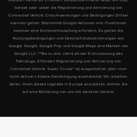
Standort variieren. Erfordert kompatible Inhalte ueber ein USB-
Geraet oder ueber die Registrierung und Aktivierung von
Connected Vehicle. Einschraenkungen und Bedingungen Dritter
koennen gelten. Bestimmte Google-Aktionen und -Funktionen
koennen eine Kontoverknuepfung erfordern. Es gelten die
Nutzungsbedingungen und Datenschutzbestimmungen von
Google. Google, Google Play und Google Maps sind Marken von
Google LLC. **Bis zu drei Jahre ab der Erstzulassung des
Fahrzeugs. Erfordert Registrierung und Aktivierung von
Connected Vehicle. Super Cruise® ist ausgestattet, aber noch
nicht aktiviert (lokale Genehmigung ausstehend). Wir arbeiten
daran, Ihnen dieses Upgrade in Europa anzubieten. Achten Sie
auf eine Mitteilung von uns mit weiteren Details.