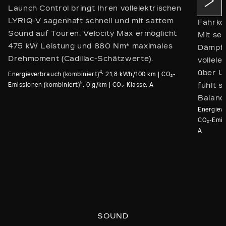
Launch Control bringt Ihren vollelektrischen
Luxus 
LYRIQ-V sagenhaft schnell und mit sattem
Fahrkom
Sound auf Touren. Velocity Max ermöglicht
Mit sei
475 kW Leistung und 880 Nm* maximales
Dämpfu
Drehmoment (Cadillac-Schätzwerte).
vollel
über U
4
Energieverbrauch (kombiniert)
: 21,8 kWh/100 km | CO₂-
5
Emissionen (kombiniert)
: 0 g/km | CO₂-Klasse: A
fühlt s
Balanc
Energiev
CO₂-Emis
A
SOUND