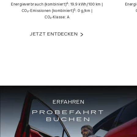
4
Energieverbrauch (kombiniert)
: 19,9 kWh/100 km |
Energi
5
CO₂-Emissionen (kombiniert)
: 0 g/km |
CO₂‑Klasse: A
JETZT ENTDECKEN
ERFAHREN
PROBEFAHRT
BUCHEN