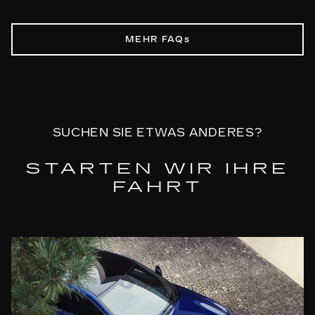
Ladepunkten und Ladestationen zur
die Schweiz. Sie verbindet Sie mit Ihrem
Ja. Mit der Cadillac App lassen sich die Preise
Verfügung. Cadillac Charge sorgt dafür, dass
Cadillac Elektrofahrzeug und bietet
der EV-Ladestationen einsehen, bevor Sie Ihr
Ihre Reise mit mühelosem Laden Ihres
MEHR FAQs
Fernzugriff auf wichtige Funktionen,
Fahrzeug anschließen. Die App zeigt aktuelle
Elektrofahrzeugs überall dort weitergeht,
Standorte von Ladestationen sowie Tools zur
Tarife für EV-Ladestationen in Großbritannien
wohin Sie das Leben führt.
Reiseplanung. Weitere Länder kommen hinzu,
und Europa und unterstützt Sie dabei, Ihre
sobald das Ladenetz für Elektrofahrzeuge in
Route zu planen und die Kosten mühelos zu
ganz Europa ausgebaut wird.
verwalten. Transparente Preisgestaltung
SUCHEN SIE ETWAS ANDERES?
sorgt dafür, dass jeder EV-Ladevorgang
einfach und gut planbar ist.
STARTEN WIR IHRE
FAHRT