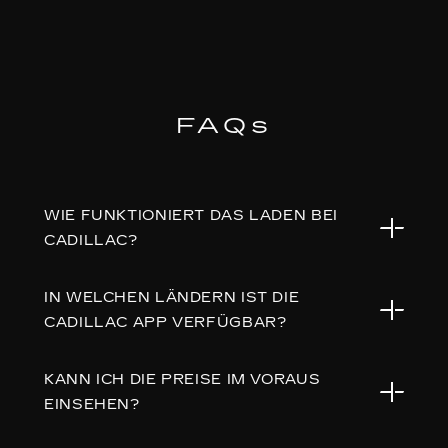
FAQs
WIE FUNKTIONIERT DAS LADEN BEI
CADILLAC?
IN WELCHEN LÄNDERN IST DIE
Cadillac Charge bietet eine nahtlose
CADILLAC APP VERFÜGBAR?
Möglichkeit, Ihr Elektrofahrzeug zu Hause, am
Arbeitsplatz oder unterwegs zu laden. Mit
KANN ICH DIE PREISE IM VORAUS
einer zugelassenen EV-Heimladestation laden
Die Cadillac App ist in ausgewählten
EINSEHEN?
Sie Ihr Fahrzeug bequem über Nacht. Auf
europäischen Ländern verfügbar, darunter
Reisen steht Ihnen ein breites Netz von EV-
Großbritannien, Deutschland, Frankreich und