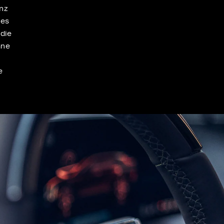
anz
tes
 die
hne
e