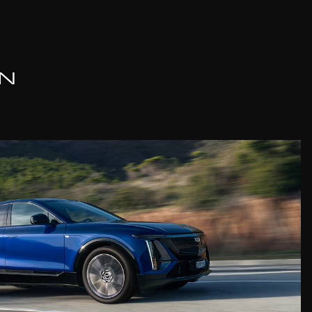
esets kommen.
N