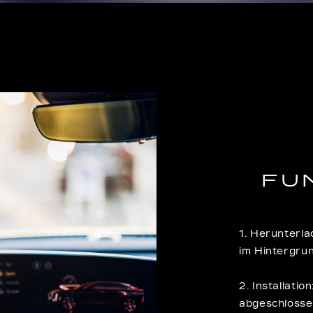
FU
1. Herunterl
im Hintergru
2. Installati
abgeschlossen