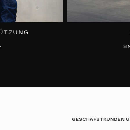
TÜTZUNG
EI