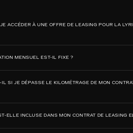
E ACCÉDER À UNE OFFRE DE LEASING POUR LA LYRIQ 
r d'une offre de leasing sur un modèle de SUV électriq
ATION MENSUEL EST-IL FIXE ?
 véhicule sur notre site internet
. Il vous suffit de vous
gurer la Cadillac de vos rêves et de
sélectionner leasing
-IL SI JE DÉPASSE LE KILOMÉTRAGE DE MON CONTRA
rat de leasing couvrant votre voiture électrique,
vous 
ST-ELLE INCLUSE DANS MON CONTRAT DE LEASING E
s de votre contrat pour les kilomètres supplémentaires.
r ensuite :
é de créer un compte