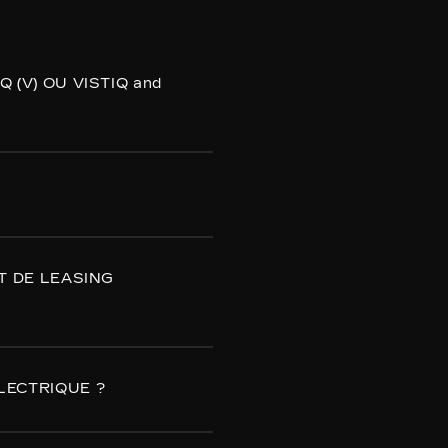
(V) OU VISTIQ and
ue Cadillac à l'étape
 rendre sur le
 en option de
T DE LEASING
serez facturé·e selon
LECTRIQUE ?