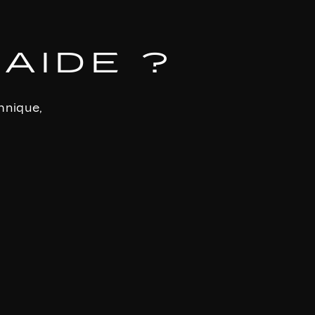
’AIDE ?
hnique,
.