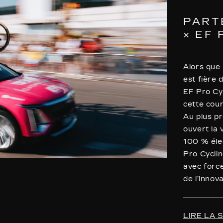
PART
× EF
Alors que 
est fière 
EF Pro Cy
cette cou
Au plus pr
ouvert la 
100 % éle
Pro Cyclin
avec force
de l’innov
LIRE LA 