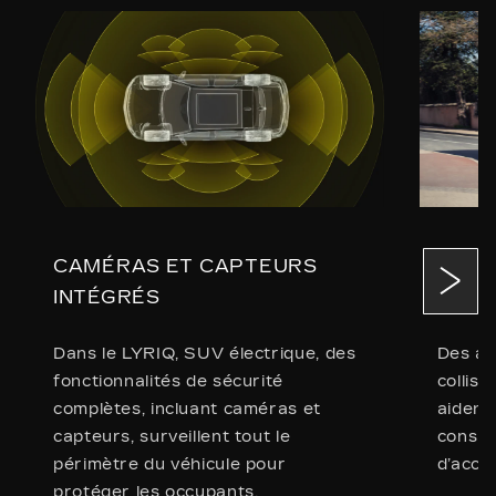
CAMÉRAS ET CAPTEURS
DES 
INTÉGRÉS
SÉCU
Dans le LYRIQ, SUV électrique, des
Des av
fonctionnalités de sécurité
collisi
complètes, incluant caméras et
aident 
capteurs, surveillent tout le
consid
périmètre du véhicule pour
d’accid
protéger les occupants.