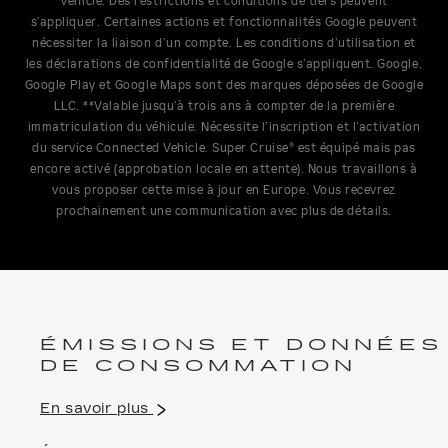
Vehicle. Des restrictions et conditions de tiers peuvent
s’appliquer. Certaines actions et fonctionnalités Google peuvent
nécessiter la liaison d’un compte. Les conditions d’utilisation et
les déclarations de confidentialité de Google s’appliquent. Google,
Google Play et Google Maps sont des marques déposées de Google
LLC. **Valable jusqu’à trois ans à compter de la première
immatriculation du véhicule. Nécessite l’inscription et l’activation
du service Connected Vehicle. Super Cruise® est équipé mais pas
encore activé (approbation locale en attente). Nous travaillons à
vous proposer cette mise à jour en Europe. Vous recevrez
prochainement une communication avec plus de détails.
ÉMISSIONS ET DONNÉES
DE CONSOMMATION
En savoir plus