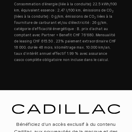
Consommation d’énergie (liée à la conduite): 22.5 kWh/100
km, équivalent essence : 2,47 l/100 km, émissions de CO
2
(liées à la conduite) : 0 g/km, émissions de CO
liées à la
2
fourniture de carburant et/ou d’électricité : 26 g/km,
catégorie d’efficacité énergétique : B, prix d’achat au
comptant avec Partner + Benefit CHF 76'680. Mensualité
de leasing CHF 615.50 , 23% paiement extraordinaire CHF
18 000, durée 48 mois, kilométrage max. 10.000 km/an,
taux d’intérêt annuel effectif 1.99 % avec assurance
casco complète obligatoire non incluse dans le calcul.