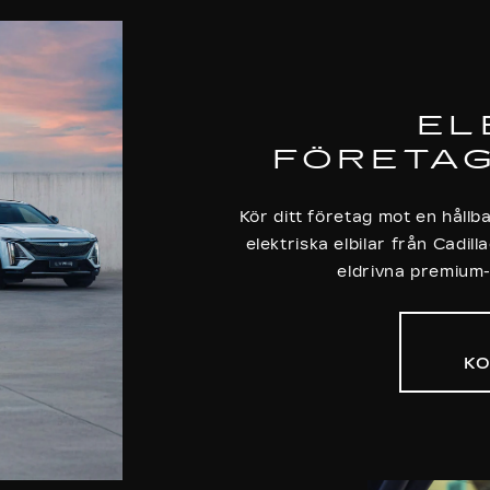
EL
FÖRETA
Kör ditt företag mot en håll
elektriska elbilar från Cadill
eldrivna premium-
K