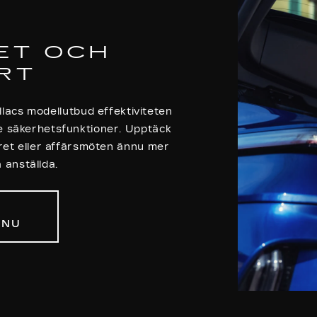
ET OCH
RT
lacs modellutbud effektiviteten
e säkerhetsfunktioner. Upptäck
oret eller affärsmöten ännu mer
a anställda.
 NU