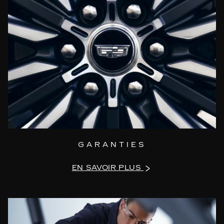
véhicule (ou du conducteur autorisé),
et si le propriétaire (ou le conducteur
autorisé) a besoin d’un hébergement,
le Centre d'Assistance Cadillac
prendrait en charge le coût de
l'hébergement dans un hôtel 3 étoiles
ou similaire. Le propriétaire du
véhicule (ou le conducteur autorisé)
sera indemnisé pour les frais d'hôtel
engagés jusqu'à ce que la réparation
soit terminée, pour un maximum de 4
GARANTIES
nuits. Seuls les coûts d'hébergement
sont couverts. Veuillez noter que les
EN SAVOIR PLUS
extras ne sont pas inclus (ce service
ne peut pas être combiné avec la
location de voiture).
Le remorquage : Si le véhicule assuré
n'est plus utilisable en raison d'une