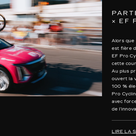
PART
× EF
Alors que 
est fière 
EF Pro Cy
cette cou
Au plus pr
ouvert la 
100 % éle
Pro Cyclin
avec force
de l’innov
LIRE LA 