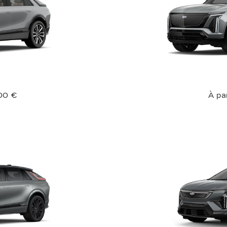
00 €
À pa