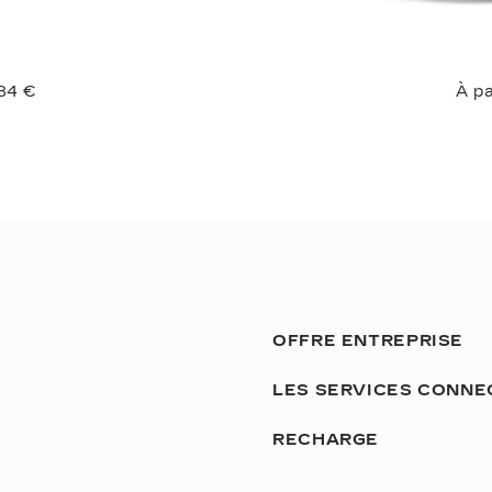
184 €
À p