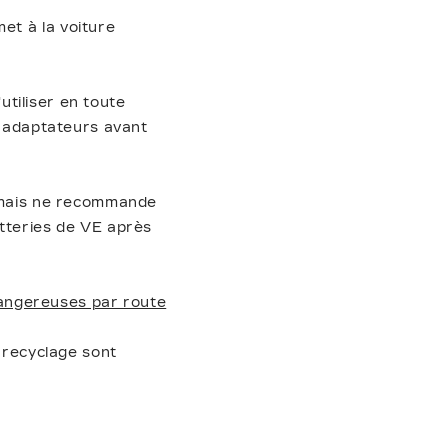
et à la voiture
tiliser en toute
s adaptateurs avant
, mais ne recommande
atteries de VE après
angereuses par route
e recyclage sont