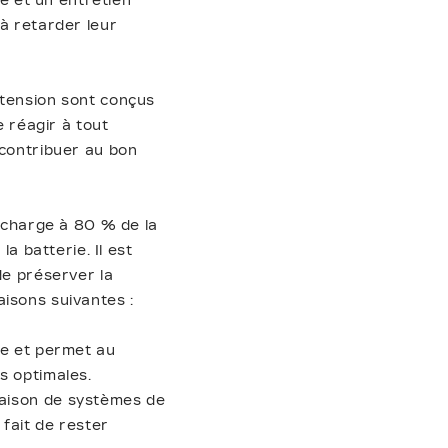
 et un entretien
 à retarder leur
 tension sont conçus
e réagir à tout
 contribuer au bon
recharge à 80 % de la
a batterie. Il est
de préserver la
isons suivantes :
re et permet au
s optimales.
raison de systèmes de
 fait de rester