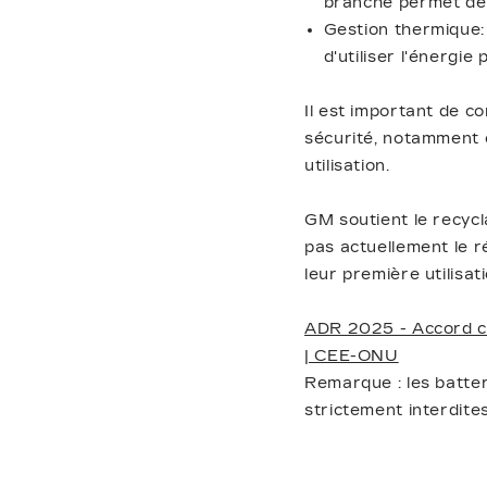
branché permet de 
Gestion thermique:
d'utiliser l'énergi
Il est important de c
sécurité, notamment e
utilisation.
GM soutient le recycl
pas actuellement le r
leur première utilisa
ADR 2025 - Accord co
| CEE-ONU
Remarque : les batter
strictement interdite