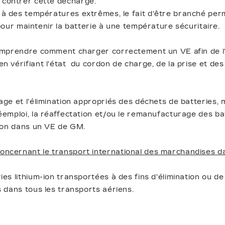
contrer cette décharge.
 à des températures extrêmes, le fait d'être branché perm
e pour maintenir la batterie à une température sécuritaire.
omprendre comment charger correctement un VE afin de l'u
n vérifiant l'état du cordon de charge, de la prise et de
age et l'élimination appropriés des déchets de batteries
éemploi, la réaffectation et/ou le remanufacturage des b
tion dans un VE de GM.
ncernant le transport international des marchandises d
ies lithium-ion transportées à des fins d'élimination ou d
s dans tous les transports aériens.