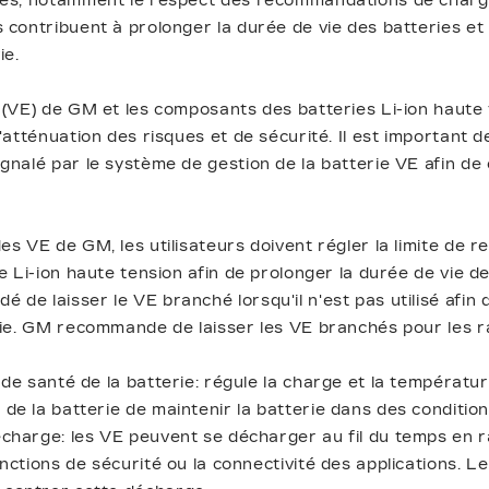
ées, notamment le respect des recommandations de charge
 contribuent à prolonger la durée de vie des batteries et
ie.
 (VE) de GM et les composants des batteries Li-ion haute
'atténuation des risques et de sécurité. Il est important d
gnalé par le système de gestion de la batterie VE afin de
es VE de GM, les utilisateurs doivent régler la limite de 
e Li-ion haute tension afin de prolonger la durée de vie de l
de laisser le VE branché lorsqu'il n'est pas utilisé afin 
rie. GM recommande de laisser les VE branchés pour les ra
 de santé de la batterie: régule la charge et la températu
de la batterie de maintenir la batterie dans des condition
écharge: les VE peuvent se décharger au fil du temps en 
onctions de sécurité ou la connectivité des applications. Le