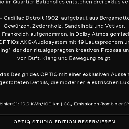
o im Quartier Batignolles entstehen drei exklusive
– Cadillac Detroit 1902, aufgebaut aus Bergamotte
Gewürzen, Zedernholz, Sandelholz und Vetiver.
in Frankreich aufgenommen, in Dolby Atmos gemisch
OPTIQs AKG‑Audiosystem mit 19 Lautsprechern u
aking”, der den ritualgeprägten kreativen Prozess 
von Duft, Klang und Bewegung zeigt.
t das Design des OPTIQ mit einer exklusiven Auss
 gestalteten Details, die modernen elektrischen Lu
4
5
iniert)
: 19,9 kWh/100 km | CO₂-Emissionen (kombiniert)
OPTIQ STUDIO EDITION RESERVIEREN