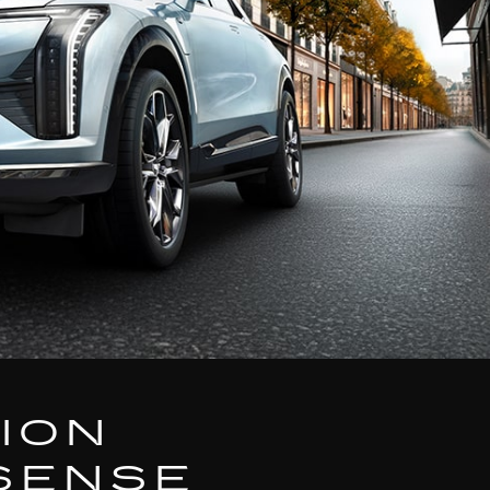
TION
SENSE​