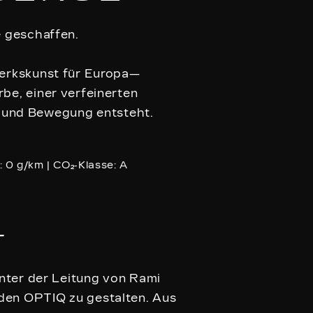
e geschaffen.
werkskunst für Europa—
rbe, einer verfeinerten
g und Bewegung entsteht.
: 0 g/km | CO₂‑Klasse: A
r
unter der Leitung von Rami
den OPTIQ zu gestalten. Aus