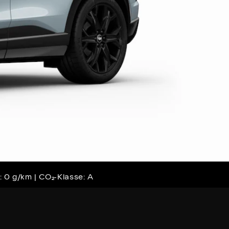
: 0 g/km | CO₂‑Klasse: A