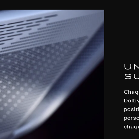
U
S
Chaqu
Dolb
posit
perso
chaqu