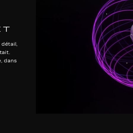
ET
détail,
ait.
, dans