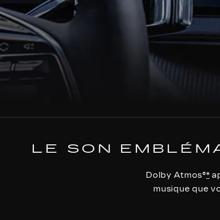
LE SON EMBLÉM
Dolby Atmos®
*
ap
musique que vou