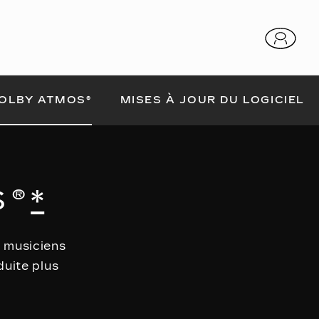
OLBY ATMOS®
MISES À JOUR DU LOGICIEL
®
*
s musiciens
duite plus