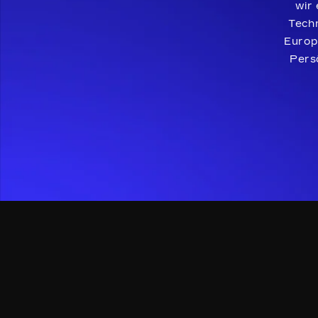
wir 
Techn
Europ
Persö