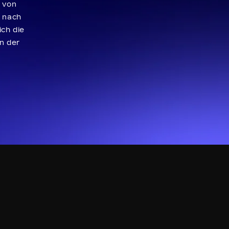
n von
Q nach
ch die
on der