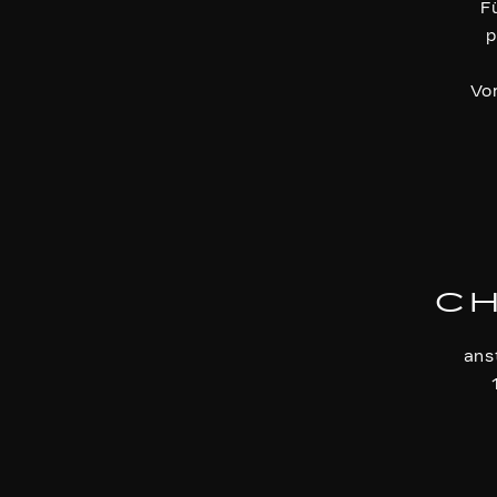
F
p
Vo
CH
ans