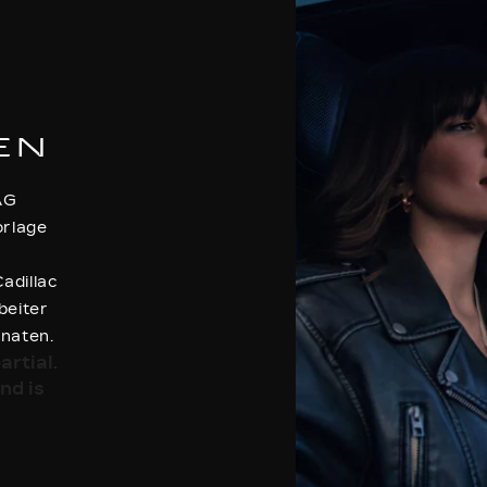
EN
AG
orlage
adillac
beiter
onaten.
artial.
nd is