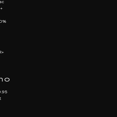
ac
r+
10%
R+
mo
9.95
t