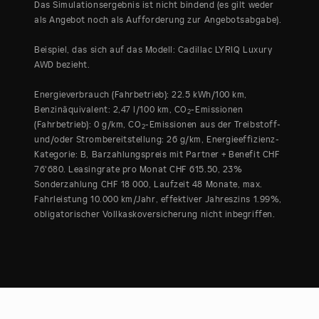
Das Simulationsergebnis ist nicht bindend (es gilt weder
als Angebot noch als Aufforderung zur Angebotsabgabe).
Beispiel, das sich auf das Modell: Cadillac LYRIQ Luxury
AWD bezieht.
Energieverbrauch (Fahrbetrieb): 22.5 kWh/100 km,
Benzinäquivalent: 2,47 l/100 km, CO
-Emissionen
2
(Fahrbetrieb): 0 g/km, CO
-Emissionen aus der Treibstoff-
2
und/oder Strombereitstellung: 26 g/km, Energieeffizienz-
Kategorie: B, Barzahlungspreis mit Partner + Benefit CHF
76'680. Leasingrate pro Monat CHF 615.50, 23%
Sonderzahlung CHF 18 000, Laufzeit 48 Monate, max.
Fahrleistung 10.000 km/Jahr, effektiver Jahreszins 1.99%,
obligatorischer Vollkaskoversicherung nicht inbegriffen.