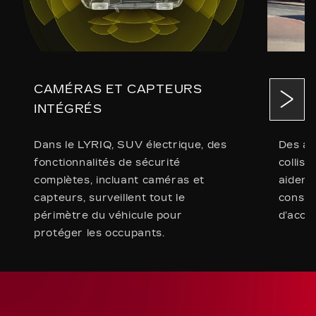
CAMÉRAS ET CAPTEURS
DES 
INTÉGRÉS
SÉCU
Dans le LYRIQ, SUV électrique, des
Des av
fonctionnalités de sécurité
collisi
complètes, incluant caméras et
aident 
capteurs, surveillent tout le
consid
périmètre du véhicule pour
d’accid
protéger les occupants.