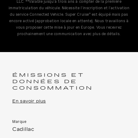
LLC. **Valable jusqu’à trois ans à compter de la première
immatriculation du véhicule. Nécessite l’inscription et l’activation
du service Connected Vehicle. Super Cruise® est équipé mais pas
encore activé (approbation locale en attente). Nous travaillons à
vous proposer cette mise à jour en Europe. Vous recevrez
prochainement une communication avec plus de détails.
ÉMISSIONS ET
DONNÉES DE
CONSOMMATION
En savoir plus
Marque
Cadillac