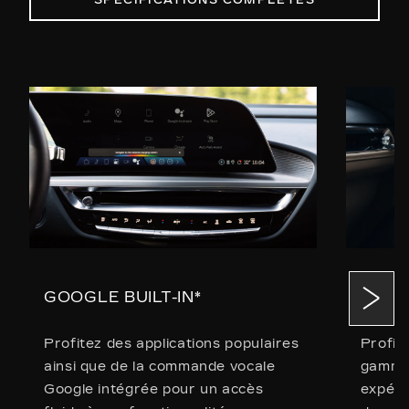
SPÉCIFICATIONS COMPLÈTES
GOOGLE BUILT-IN*
SYST
Profitez des applications populaires
Profit
ainsi que de la commande vocale
gamme 
Google intégrée pour un accès
expéri