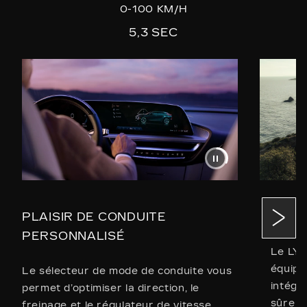
0-100 KM/H
5,3 SEC
TRAC
PLAISIR DE CONDUITE
PERSONNALISÉ
Le LYR
équipé
Le sélecteur de mode de conduite vous
intégr
permet d’optimiser la direction, le
sûre m
freinage et le régulateur de vitesse